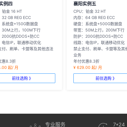
实例四
襄阳实例五
：铂金 16 HT
CPU
：铂金 32 HT
：32 GB REG ECC
内存
：64 GB REG ECC
：系统盘+150G数据盘
硬盘
：系统盘+500G数据盘
：30M上行，100M下行
带宽
：50M上行，200M下行
：200G抗DDOS+防CC
防护
：200G抗DDOS+防CC
：电信IP，联通移动优化
线路
：电信IP，联通移动优化
支付、刷单、卡盟等及其他违法
禁止支付、刷单、卡盟等及其
业务
惠8.3折
年付优惠8.3折
8.00 起/ 月
¥ 629.00 起/ 月
前往选购 》
前往选购 》
专业服务
7*24