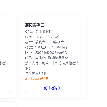
襄阳实例三
CPU
：铂金 8 HT
内存
：16 GB REG ECC
硬盘
：系统盘+30G数据盘
带宽
：10M上行，100M下行
防护
：200G抗DDOS+防CC
线路
：电信IP，联通移动优化
他违法
禁止支付、刷单、卡盟等及其他违法
业务
年付优惠8.3折
¥ 198.00 起/ 月
前往选购 》