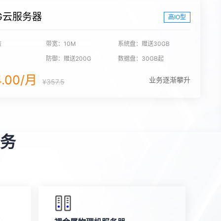
G云服务器
高IO型
核
带宽：10M
系统盘：赠送30GB
防御：赠送200G
数据盘：30GB起
4.00/月
业务逐渐攀升
¥357.5
务