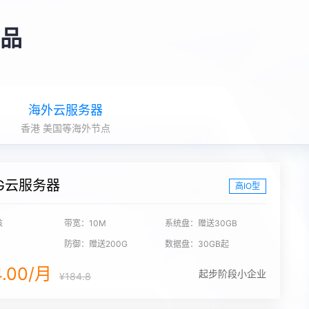
品
海外云服务器
香港 美国等海外节点
G云服务器
高IO型
核
带宽：10M
系统盘：赠送30GB
防御：赠送200G
数据盘：30GB起
4.00/月
起步阶段小企业
¥184.8