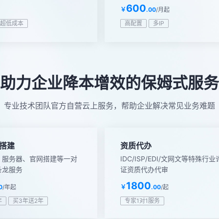
600
￥
.00
/月起
超低成本
高配置
多IP
助力企业降本增效的保姆式服务
专业技术团队官方自营云上服务，帮助企业解决常见业务难题
搭建
资质代办
、服务器、官网搭建等一对
IDC/ISP/EDI/文网文等特殊行
条龙服务
证资质代办代审
1800
0
/年起
￥
.00
/起
年
买3年送2年
专家1对1服务