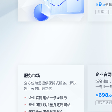
9
￥
.9
/月起
共享IP
企业官网
服务市场
域名注册
全方位为您提供保姆式服务，解决
一专业一
您上云的后顾之忧
698
￥
.0
企业官网建站一条龙服务
买2年送1
专业团队1对1量身定制网站
代运维代服务省事省心