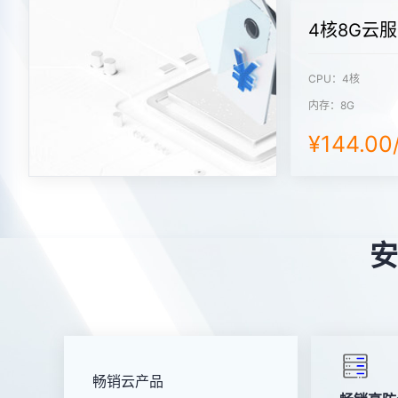
4核8G云
CPU：4核
内存：8G
¥144.0
安
畅销云产品