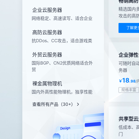
畅销高防
精选国内多
企业云服务器
攻击的高
网络稳定、高速读写、适合企业
了解更
高防云服务器
抗DDos、CC攻击，适合游戏类
外贸云服务器
企业弹性
国际BGP、CN2优质网络适合外
可随时自
贸
务器
18
￥
.98
/
裸金属物理机
规格丰富
国内外高性能物理机，独享性能
查看所有产品（30+）
共享型云
低成本、高
门