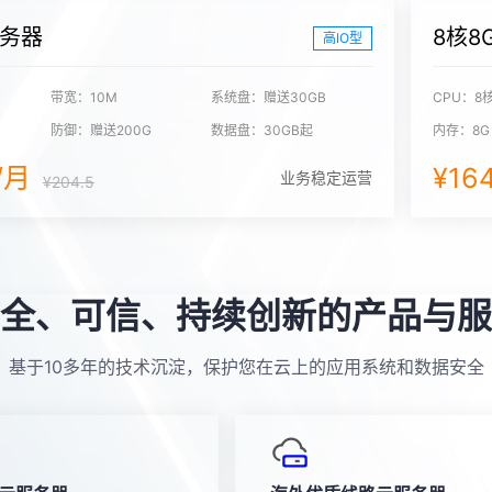
服务器
8核8
高IO型
带宽：10M
系统盘：赠送30GB
CPU：8
防御：赠送200G
数据盘：30GB起
内存：8G
0/月
¥16
业务稳定运营
¥204.5
全、可信、持续创新的产品与服
基于10多年的技术沉淀，保护您在云上的应用系统和数据安全