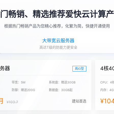
门畅销、精选推荐爱快云计算产
根据热门畅销产品为您精心推荐，化繁为简，快捷开通使用
大带宽云服务器
高达T级的防能力更安全
服务器
4核4
高IO型
带宽：5M
系统盘：赠送30GB
CPU：4
防御：赠送200G
数据盘：30GB起
内存：4G
/月
¥10
建站首选
¥103.7