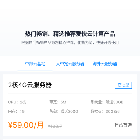
热门畅销、精选推荐爱快云计算产品
根据热门畅销产品为您精心推荐，化繁为简，快捷开通使用
中部云基地
大带宽云服务器
海外云服务器
2核4G云服务器
高IO型
CPU：2核
带宽：5M
系统盘：赠送30GB
内存：4G
防御：赠送200G
数据盘：30GB起
¥59.00/月
建站首选
¥103.7